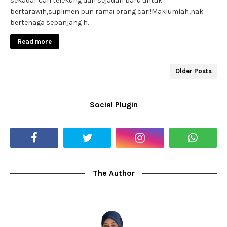
sekadar cari telekung dan sejadah baru untuk
bertarawih,suplimen pun ramai orang cari!Maklumlah,nak
bertenaga sepanjang h…
Read more
Older Posts
Social Plugin
The Author