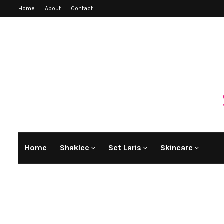
Home
About
Contact
Home
Shaklee
Set Laris
Skincare