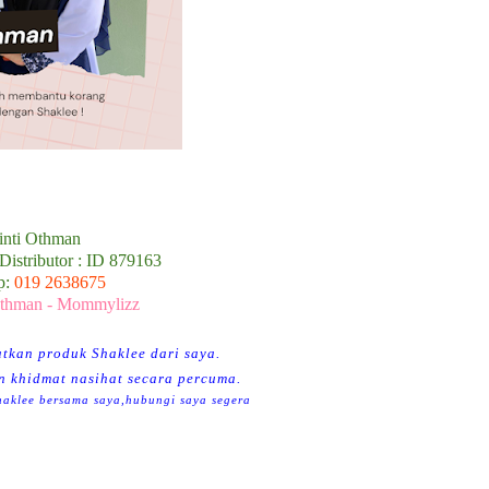
Binti Othman
Distributor : ID 879163
p:
019 2638675
Othman - Mommylizz
tkan produk Shaklee dari saya.
n khidmat nasihat secara percuma.
haklee bersama saya,hubungi saya segera