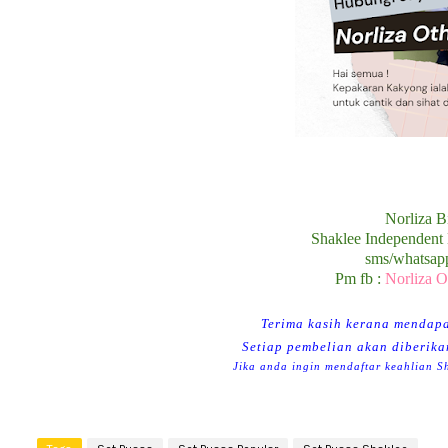
Norliza 
Shaklee Independent 
sms/whatsap
Pm fb :
N
orliza 
Terima kasih kerana mendapa
Setiap pembelian akan diberika
Jika anda ingin mendaftar keahlian S