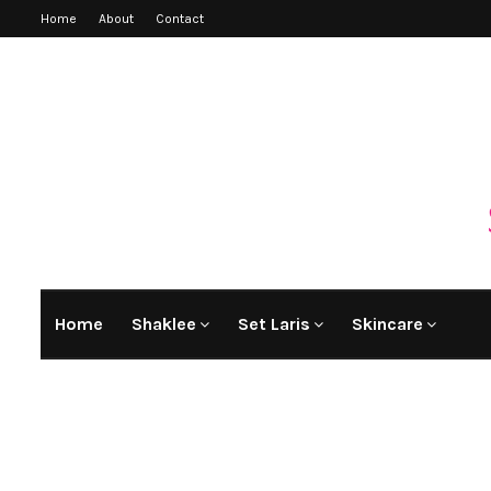
Home
About
Contact
Home
Shaklee
Set Laris
Skincare