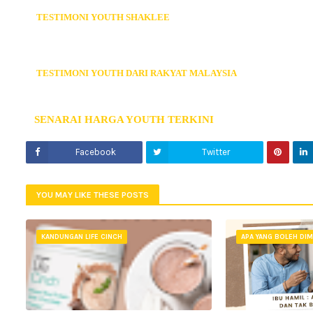
TESTIMONI YOUTH SHAKLEE
TESTIMONI YOUTH DARI RAKYAT MALAYSIA
SENARAI HARGA YOUTH TERKINI
Facebook
Twitter
YOU MAY LIKE THESE POSTS
KANDUNGAN LIFE CINCH
APA YANG BOLEH DIM