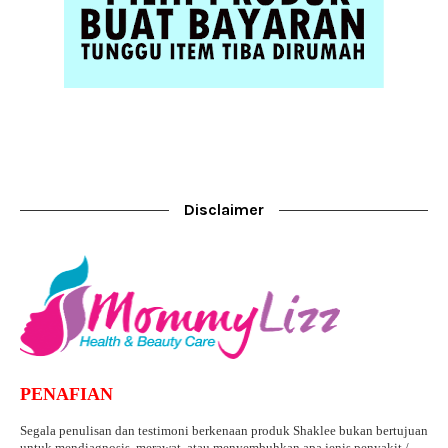
Disclaimer
PENAFIAN
Segala penulisan dan testimoni berkenaan produk Shaklee bukan bertujuan
untuk mendiagnosis, merawat, atau menyembuhkan apa jenis penyakit /