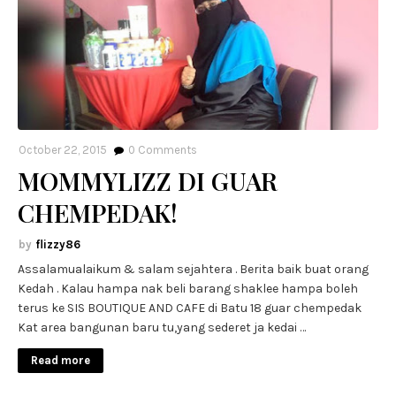
October 22, 2015
0
Comments
MOMMYLIZZ DI GUAR
CHEMPEDAK!
flizzy86
Assalamualaikum & salam sejahtera . Berita baik buat orang
Kedah . Kalau hampa nak beli barang shaklee hampa boleh
terus ke SIS BOUTIQUE AND CAFE di Batu 18 guar chempedak
Kat area bangunan baru tu,yang sederet ja kedai …
Read more