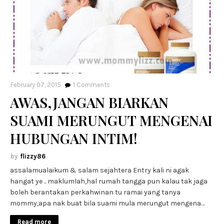
February 07, 2015
1
Comments
AWAS,JANGAN BIARKAN
SUAMI MERUNGUT MENGENAI
HUBUNGAN INTIM!
flizzy86
assalamualaikum & salam sejahtera Entry kali ni agak
hangat ye .. maklumlah,hal rumah tangga pun kalau tak jaga
boleh berantakan perkahwinan tu ramai yang tanya
mommy,apa nak buat bila suami mula merungut mengena…
Read more