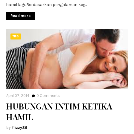
hamil lagi. Berdasarkan pengalaman keg…
Read more
TIPS
April 07, 2014
0
Comments
HUBUNGAN INTIM KETIKA
HAMIL
flizzy86