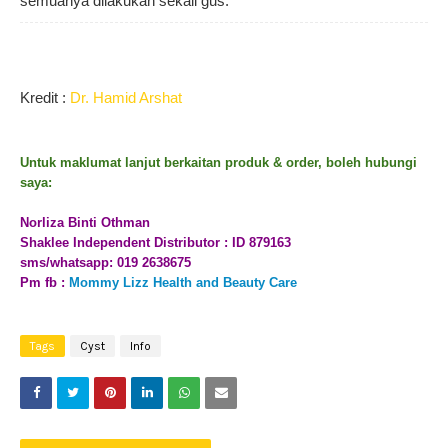
semuanya dilakukan sekali gus.
Kredit :
Dr. Hamid Arshat
Untuk maklumat lanjut berkaitan produk & order, boleh hubungi
saya:
Norliza Binti Othman
Shaklee Independent Distributor : ID 879163
sms/whatsapp: 019 2638675
Pm fb :
Mommy Lizz Health and Beauty Care
Tags
Cyst
Info