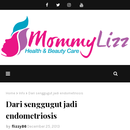
Home
Info
Dari senggugut jadi endometriosis
Dari senggugut jadi
endometriosis
flizzy86
December 25, 2013