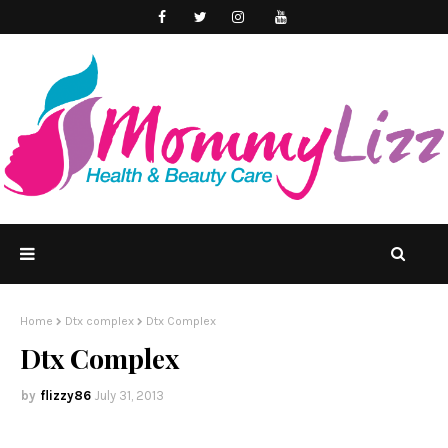
Home
Dtx complex
Dtx Complex
Dtx Complex
flizzy86
July 31, 2013