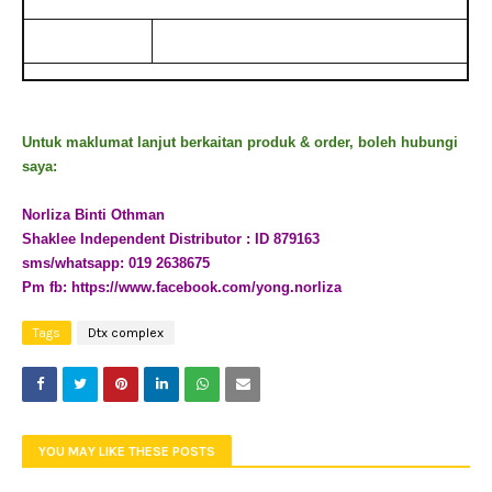
Kod Produk
10330 (90 kaplet)
Untuk maklumat lanjut berkaitan produk & order, boleh hubungi
saya:
Norliza Binti Othman
Shaklee Independent Distributor : ID 879163
sms/whatsapp: 019 2638675
Pm fb: https://www.facebook.com/yong.norliza
Tags
Dtx complex
YOU MAY LIKE THESE POSTS