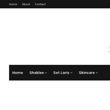
Home
About
Contact
Home
Shaklee
Set Laris
Skincare