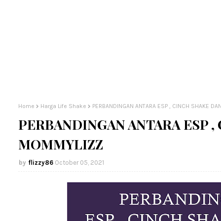
Home
Harga Life Shake
PERBANDINGAN ANTARA ESP , CINCH SHAKE DAN
PERBANDINGAN ANTARA ESP , 
MOMMYLIZZ
flizzy86
October 05, 2021