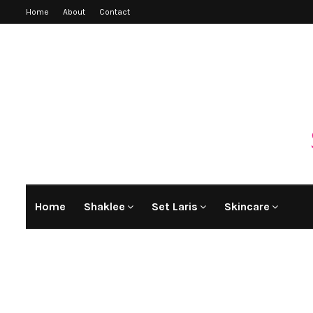
Home
About
Contact
Home
Shaklee
Set Laris
Skincare