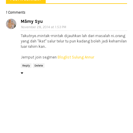
1 Comments
Māmy Syu
November 28, 2014 at 1:53 PM
Takutnye..mintak-mintak dijauhkan lah dari masalah ni..orang
yang dah "ikat" salur telur tu pun kadang boleh jadi kehamilan
luar rahim kan..
Jemput join segmen
Bloglist Sulung Annur
Reply
Delete