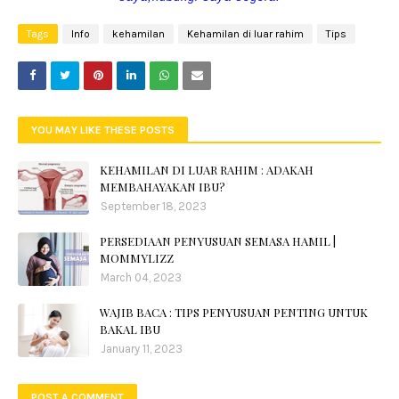
Tags
Info
kehamilan
Kehamilan di luar rahim
Tips
YOU MAY LIKE THESE POSTS
KEHAMILAN DI LUAR RAHIM : ADAKAH
MEMBAHAYAKAN IBU?
September 18, 2023
PERSEDIAAN PENYUSUAN SEMASA HAMIL |
MOMMYLIZZ
March 04, 2023
WAJIB BACA : TIPS PENYUSUAN PENTING UNTUK
BAKAL IBU
January 11, 2023
POST A COMMENT