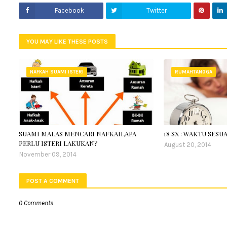
Facebook
Twitter
YOU MAY LIKE THESE POSTS
NAFKAH SUAMI ISTERI
RUMAHTANGGA
SUAMI MALAS MENCARI NAFKAH,APA
18 SX : WAKTU SES
PERLU ISTERI LAKUKAN?
August 20, 2014
November 09, 2014
POST A COMMENT
0 Comments