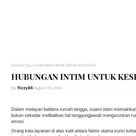
Home
Tips
HUBUNGAN INTIM UNTUK KESIHATAN
HUBUNGAN INTIM UNTUK KES
flizzy86
August 20, 2014
Dalam melayari bahtera rumah tangga, suami isteri memainka
bukan sekadar melibatkan hal tanggungjawab menguruskan ruma
emosi.
Orang kata layanan di atas katil antara faktor utama kunci ke