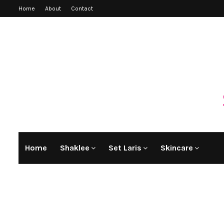
Home
About
Contact
Home
Shaklee
Set Laris
Skincare