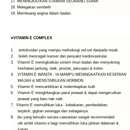
17. MENINGKATKAN STAMINA SEORANG SUAMI
18. Melegakan sembelit
19. Membuang angina dalam badan.
♥VITAMIN E COMPLEX
1. antioksidan yang mampu melindungi sel-sel daripada rosak.
2. boleh mencegah kanser dan penyakit kardiovaskular.
3. Vitamin E meningkatkan sistem imun badan dan menyokong
kesihatan jantung, otak, prostat, paru-paru & kolon.
4. VITAMIN E WANITA : IA MAMPU MENINGKATKAN KESERIAN
WAJAH & MENSTABILKAN HORMON
5. Vitamin E mencantikkan & melembapkan kulit
6. Vitamin E menghilangkan parut jerawat & dapat mengecutkan
jerawat yang baru nak naik.
7. Vitamin E memulihkan luka - kebakaran, pembedahan,
terjatuh, gigitan serangga dan sebagainya.
8. ibu yang bersalin secara caesarean sangat recommended
utk ambil vitamin e bagi memulihkan luka jahitan dalaman &
luaran.