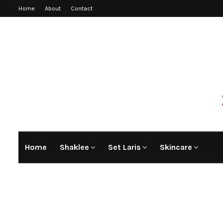
Home
About
Contact
Home
Shaklee
Set Laris
Skincare