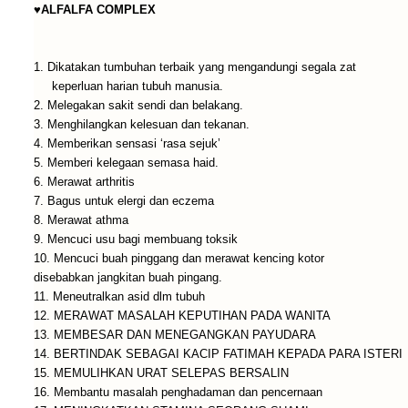
♥ALFALFA COMPLEX
1. Dikatakan tumbuhan terbaik yang mengandungi segala zat
keperluan harian tubuh manusia.
2. Melegakan sakit sendi dan belakang.
3. Menghilangkan kelesuan dan tekanan.
4. Memberikan sensasi ‘rasa sejuk’
5. Memberi kelegaan semasa haid.
6. Merawat arthritis
7. Bagus untuk elergi dan eczema
8. Merawat athma
9. Mencuci usu bagi membuang toksik
10. Mencuci buah pinggang dan merawat kencing kotor
disebabkan jangkitan buah pingang.
11. Meneutralkan asid dlm tubuh
12. MERAWAT MASALAH KEPUTIHAN PADA WANITA
13. MEMBESAR DAN MENEGANGKAN PAYUDARA
14. BERTINDAK SEBAGAI KACIP FATIMAH KEPADA PARA ISTERI
15. MEMULIHKAN URAT SELEPAS BERSALIN
16. Membantu masalah penghadaman dan pencernaan