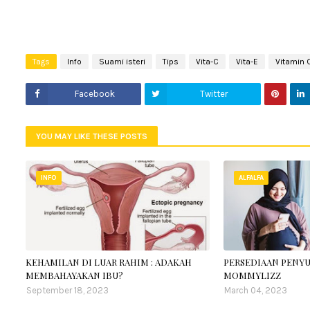
Tags
Info
Suami isteri
Tips
Vita-C
Vita-E
Vitamin 
Facebook
Twitter
YOU MAY LIKE THESE POSTS
INFO
ALFALFA
KEHAMILAN DI LUAR RAHIM : ADAKAH
PERSEDIAAN PENYU
MEMBAHAYAKAN IBU?
MOMMYLIZZ
September 18, 2023
March 04, 2023