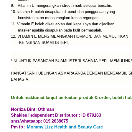
9. Vitamin E mengurangkan strecthmark selepas bersalin.
10. vitamin E boleh disapukan di perut dan penggunaan yang
konsisten akan mengurangkan kesan regangan.
11. Vitamin E boleh dikeluarkan dari kapsulnya dan dijadikan
masker apabila disapukan pada kulit bermasalah.
12. VITAMIN E MENGIMBANGKAN HORMON, DAN MEMULIHKAN
KEINGINAN SUAMI ISTERI,
*INI UNTUK PASANGAN SUAMI ISTERI SAHAJA YER.. MEMULIH
HANGATKAN HUBUNGAN ASMARA ANDA DENGAN MENGAMBIL SET 
BAHAGIA.
Untuk maklumat lanjut berkaitan produk & order, boleh hu
Norliza Binti Othman
Shaklee Independent Distributor : ID 879163
sms/whatsapp: 019 2638675
Pm fb :
Mommy Lizz Health and Beauty Care