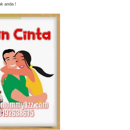
k anda !