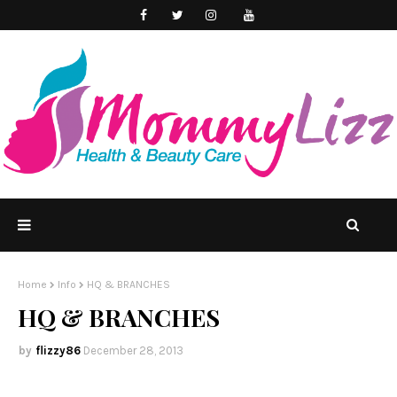
Home
Info
HQ & BRANCHES
HQ & BRANCHES
flizzy86
December 28, 2013